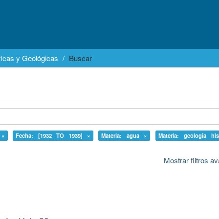
icas y Geológicas
Buscar
 ×
Fecha: [1932 TO 1939] ×
Materia: agua ×
Materia: geología his
Mostrar filtros 