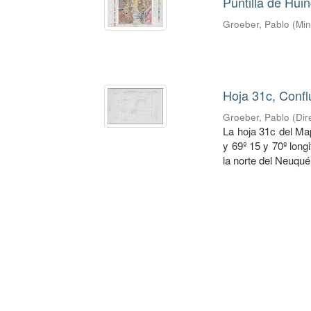
Puntilla de Hui
Groeber, Pablo
(
Min
Hoja 31c, Confl
Groeber, Pablo
(
Dir
La hoja 31c del Ma
y 69º 15 y 70º long
la norte del Neuquén