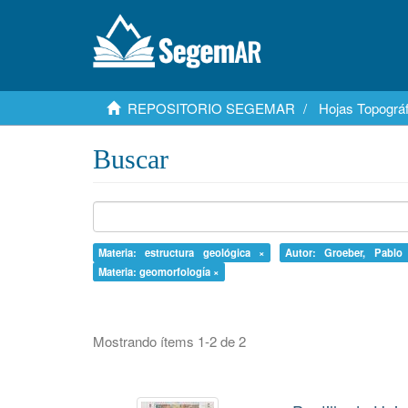
REPOSITORIO SEGEMAR
Hojas Topográf
Buscar
Materia: estructura geológica ×
Autor: Groeber, Pablo
Materia: geomorfología ×
Mostrando ítems 1-2 de 2