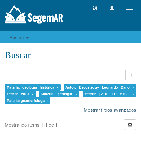
Camb
naveg
Buscar
Buscar
Ir
Materia: geología histórica ×
Autor: Escosteguy, Leonardo Darío ×
Fecha: 2019 ×
Materia: geología ×
Fecha: [2010 TO 2019] ×
Materia: geomorfología ×
Mostrar filtros avanzados
Mostrando ítems 1-1 de 1