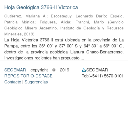
Hoja Geológica 3766-II Victorica
Gutiérrez, Mariana A.
;
Escosteguy, Leonardo Darío
;
Espejo,
Patricia Mónica
;
Folguera, Alicia
;
Franchi, Mario
(
Servicio
Geológico Minero Argentino. Instituto de Geología y Recursos
Minerales
,
2019
)
La Hoja Victorica 3766-II está ubicada en la provincia de La
Pampa, entre los 36º 00´ y 37º 00´ S y 64º 30´ a 66º 00´ O,
dentro de la provincia geológica Llanura Chaco-Bonaerense.
Investigaciones recientes han propuesto ...
SEGEMAR
copyright © 2019
SEGEMAR
REPOSITORIO-DSPACE
Tel:(+5411) 5670-0101
Contacto
|
Sugerencias