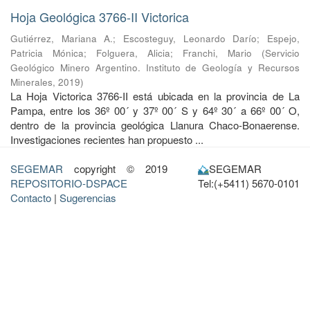
Hoja Geológica 3766-II Victorica
Gutiérrez, Mariana A.
;
Escosteguy, Leonardo Darío
;
Espejo,
Patricia Mónica
;
Folguera, Alicia
;
Franchi, Mario
(
Servicio
Geológico Minero Argentino. Instituto de Geología y Recursos
Minerales
,
2019
)
La Hoja Victorica 3766-II está ubicada en la provincia de La
Pampa, entre los 36º 00´ y 37º 00´ S y 64º 30´ a 66º 00´ O,
dentro de la provincia geológica Llanura Chaco-Bonaerense.
Investigaciones recientes han propuesto ...
SEGEMAR
copyright © 2019
SEGEMAR
REPOSITORIO-DSPACE
Tel:(+5411) 5670-0101
Contacto
|
Sugerencias