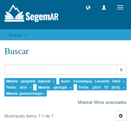
Camb
naveg
Buscar
Buscar
Ir
Materia: geografía regional ×
Autor: Escosteguy, Leonardo Darío ×
Fecha: 2019 ×
Materia: geología ×
Fecha: [2010 TO 2019] ×
Materia: geomorfología ×
Mostrar filtros avanzados
Mostrando ítems 1-1 de 1