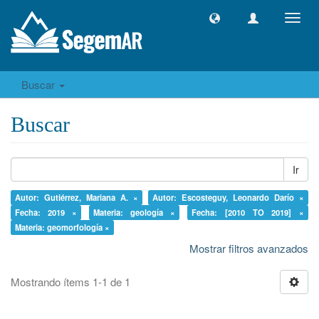
Camb
naveg
Buscar
Buscar
Ir
Autor: Gutiérrez, Mariana A. ×
Autor: Escosteguy, Leonardo Darío ×
Fecha: 2019 ×
Materia: geología ×
Fecha: [2010 TO 2019] ×
Materia: geomorfología ×
Mostrar filtros avanzados
Mostrando ítems 1-1 de 1