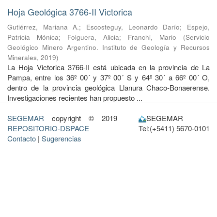
Hoja Geológica 3766-II Victorica
Gutiérrez, Mariana A.
;
Escosteguy, Leonardo Darío
;
Espejo,
Patricia Mónica
;
Folguera, Alicia
;
Franchi, Mario
(
Servicio
Geológico Minero Argentino. Instituto de Geología y Recursos
Minerales
,
2019
)
La Hoja Victorica 3766-II está ubicada en la provincia de La
Pampa, entre los 36º 00´ y 37º 00´ S y 64º 30´ a 66º 00´ O,
dentro de la provincia geológica Llanura Chaco-Bonaerense.
Investigaciones recientes han propuesto ...
SEGEMAR
copyright © 2019
SEGEMAR
REPOSITORIO-DSPACE
Tel:(+5411) 5670-0101
Contacto
|
Sugerencias