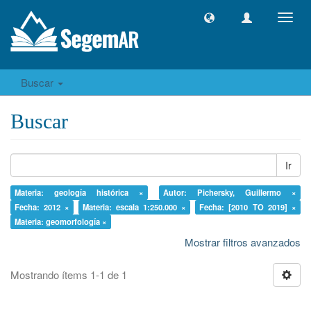
Camb
naveg
Buscar
Buscar
Ir
Materia: geología histórica ×
Autor: Pichersky, Guillermo ×
Fecha: 2012 ×
Materia: escala 1:250.000 ×
Fecha: [2010 TO 2019] ×
Materia: geomorfología ×
Mostrar filtros avanzados
Mostrando ítems 1-1 de 1