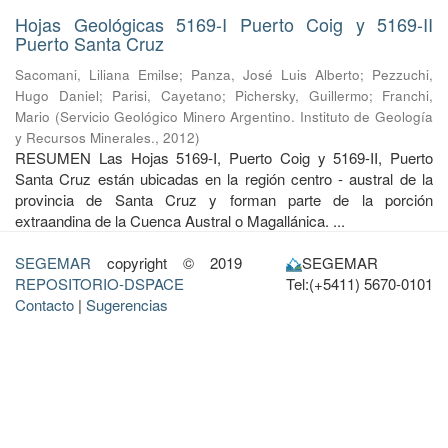
Hojas Geológicas 5169-I Puerto Coig y 5169-II
Puerto Santa Cruz
Sacomani, Liliana Emilse
;
Panza, José Luis Alberto
;
Pezzuchi,
Hugo Daniel
;
Parisi, Cayetano
;
Pichersky, Guillermo
;
Franchi,
Mario
(
Servicio Geológico Minero Argentino. Instituto de Geología
y Recursos Minerales.
,
2012
)
RESUMEN Las Hojas 5169-I, Puerto Coig y 5169-II, Puerto
Santa Cruz están ubicadas en la región centro - austral de la
provincia de Santa Cruz y forman parte de la porción
extraandina de la Cuenca Austral o Magallánica. ...
SEGEMAR
copyright © 2019
SEGEMAR
REPOSITORIO-DSPACE
Tel:(+5411) 5670-0101
Contacto
|
Sugerencias