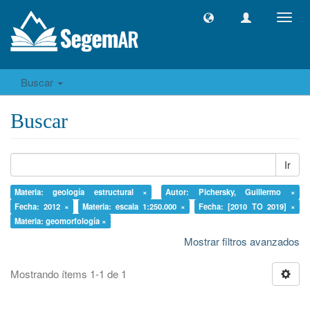
Camb
naveg
Buscar
Buscar
Ir
Materia: geología estructural ×
Autor: Pichersky, Guillermo ×
Fecha: 2012 ×
Materia: escala 1:250.000 ×
Fecha: [2010 TO 2019] ×
Materia: geomorfología ×
Mostrar filtros avanzados
Mostrando ítems 1-1 de 1