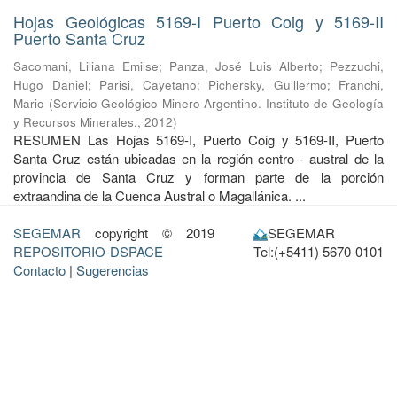
Hojas Geológicas 5169-I Puerto Coig y 5169-II
Puerto Santa Cruz
Sacomani, Liliana Emilse
;
Panza, José Luis Alberto
;
Pezzuchi,
Hugo Daniel
;
Parisi, Cayetano
;
Pichersky, Guillermo
;
Franchi,
Mario
(
Servicio Geológico Minero Argentino. Instituto de Geología
y Recursos Minerales.
,
2012
)
RESUMEN Las Hojas 5169-I, Puerto Coig y 5169-II, Puerto
Santa Cruz están ubicadas en la región centro - austral de la
provincia de Santa Cruz y forman parte de la porción
extraandina de la Cuenca Austral o Magallánica. ...
SEGEMAR
copyright © 2019
SEGEMAR
REPOSITORIO-DSPACE
Tel:(+5411) 5670-0101
Contacto
|
Sugerencias