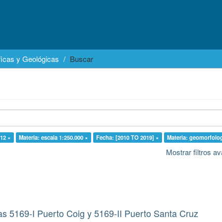
icas y Geológicas
Buscar
12 ×
Materia: escala 1:250.000 ×
Fecha: [2010 TO 2019] ×
Materia: geomorfolog
Mostrar filtros 
s 5169-I Puerto Coig y 5169-II Puerto Santa Cruz