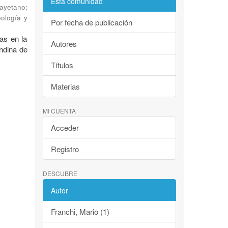
Esta comunidad
Cayetano
;
eología y
Por fecha de publicación
as en la
Autores
andina de
Títulos
Materias
MI CUENTA
Acceder
Registro
DESCUBRE
Autor
Franchi, Mario (1)