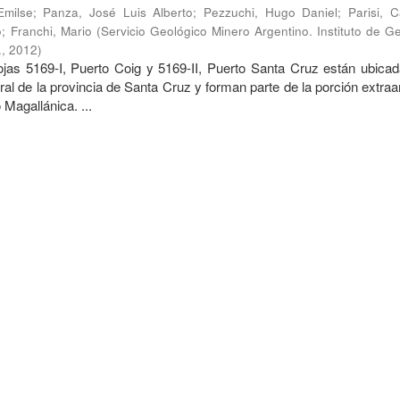
Emilse
;
Panza, José Luis Alberto
;
Pezzuchi, Hugo Daniel
;
Parisi, 
o
;
Franchi, Mario
(
Servicio Geológico Minero Argentino. Instituto de G
.
,
2012
)
 5169-I, Puerto Coig y 5169-II, Puerto Santa Cruz están ubicad
tral de la provincia de Santa Cruz y forman parte de la porción extra
 Magallánica. ...