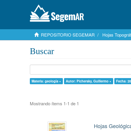
REPOSITORIO SEGEMAR
Hojas Topográf
Buscar
Materia: geología ×
Autor: Pichersky, Guillermo ×
Fecha: 20
Mostrando ítems 1-1 de 1
Hojas Geológica