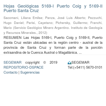
Hojas Geológicas 5169-I Puerto Coig y 5169-II
Puerto Santa Cruz
Sacomani, Liliana Emilse
;
Panza, José Luis Alberto
;
Pezzuchi,
Hugo Daniel
;
Parisi, Cayetano
;
Pichersky, Guillermo
;
Franchi,
Mario
(
Servicio Geológico Minero Argentino. Instituto de Geología
y Recursos Minerales.
,
2012
)
RESUMEN Las Hojas 5169-I, Puerto Coig y 5169-II, Puerto
Santa Cruz están ubicadas en la región centro - austral de la
provincia de Santa Cruz y forman parte de la porción
extraandina de la Cuenca Austral o Magallánica. ...
SEGEMAR
copyright © 2019
SEGEMAR
REPOSITORIO-DSPACE
Tel:(+5411) 5670-0101
Contacto
|
Sugerencias