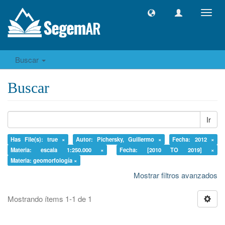
Camb
naveg
Buscar
Buscar
Ir
Has File(s): true ×
Autor: Pichersky, Guillermo ×
Fecha: 2012 ×
Materia: escala 1:250.000 ×
Fecha: [2010 TO 2019] ×
Materia: geomorfología ×
Mostrar filtros avanzados
Mostrando ítems 1-1 de 1