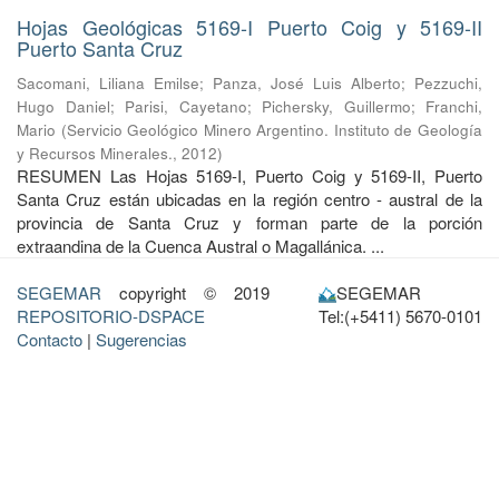
Hojas Geológicas 5169-I Puerto Coig y 5169-II
Puerto Santa Cruz
Sacomani, Liliana Emilse
;
Panza, José Luis Alberto
;
Pezzuchi,
Hugo Daniel
;
Parisi, Cayetano
;
Pichersky, Guillermo
;
Franchi,
Mario
(
Servicio Geológico Minero Argentino. Instituto de Geología
y Recursos Minerales.
,
2012
)
RESUMEN Las Hojas 5169-I, Puerto Coig y 5169-II, Puerto
Santa Cruz están ubicadas en la región centro - austral de la
provincia de Santa Cruz y forman parte de la porción
extraandina de la Cuenca Austral o Magallánica. ...
SEGEMAR
copyright © 2019
SEGEMAR
REPOSITORIO-DSPACE
Tel:(+5411) 5670-0101
Contacto
|
Sugerencias