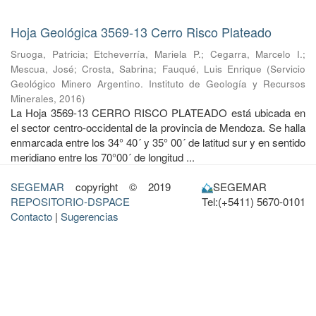
Hoja Geológica 3569-13 Cerro Risco Plateado
Sruoga, Patricia
;
Etcheverría, Mariela P.
;
Cegarra, Marcelo I.
;
Mescua, José
;
Crosta, Sabrina
;
Fauqué, Luis Enrique
(
Servicio
Geológico Minero Argentino. Instituto de Geología y Recursos
Minerales
,
2016
)
La Hoja 3569-13 CERRO RISCO PLATEADO está ubicada en
el sector centro-occidental de la provincia de Mendoza. Se halla
enmarcada entre los 34° 40´ y 35° 00´ de latitud sur y en sentido
meridiano entre los 70°00´ de longitud ...
SEGEMAR
copyright © 2019
SEGEMAR
REPOSITORIO-DSPACE
Tel:(+5411) 5670-0101
Contacto
|
Sugerencias