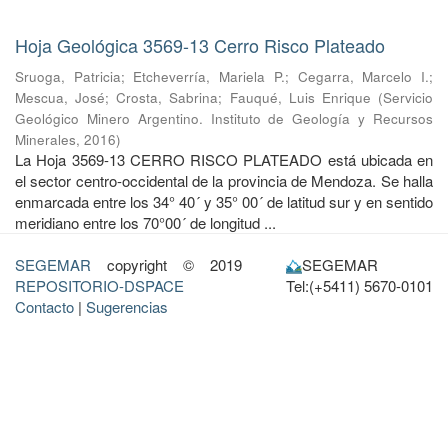
Hoja Geológica 3569-13 Cerro Risco Plateado
Sruoga, Patricia
;
Etcheverría, Mariela P.
;
Cegarra, Marcelo I.
;
Mescua, José
;
Crosta, Sabrina
;
Fauqué, Luis Enrique
(
Servicio
Geológico Minero Argentino. Instituto de Geología y Recursos
Minerales
,
2016
)
La Hoja 3569-13 CERRO RISCO PLATEADO está ubicada en
el sector centro-occidental de la provincia de Mendoza. Se halla
enmarcada entre los 34° 40´ y 35° 00´ de latitud sur y en sentido
meridiano entre los 70°00´ de longitud ...
SEGEMAR
copyright © 2019
SEGEMAR
REPOSITORIO-DSPACE
Tel:(+5411) 5670-0101
Contacto
|
Sugerencias