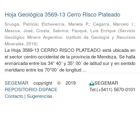
Hoja Geológica 3569-13 Cerro Risco Plateado
Sruoga, Patricia
;
Etcheverría, Mariela P.
;
Cegarra, Marcelo I.
;
Mescua, José
;
Crosta, Sabrina
;
Fauqué, Luis Enrique
(
Servicio
Geológico Minero Argentino. Instituto de Geología y Recursos
Minerales
,
2016
)
La Hoja 3569-13 CERRO RISCO PLATEADO está ubicada en
el sector centro-occidental de la provincia de Mendoza. Se halla
enmarcada entre los 34° 40´ y 35° 00´ de latitud sur y en sentido
meridiano entre los 70°00´ de longitud ...
SEGEMAR
copyright © 2019
SEGEMAR
REPOSITORIO-DSPACE
Tel:(+5411) 5670-0101
Contacto
|
Sugerencias