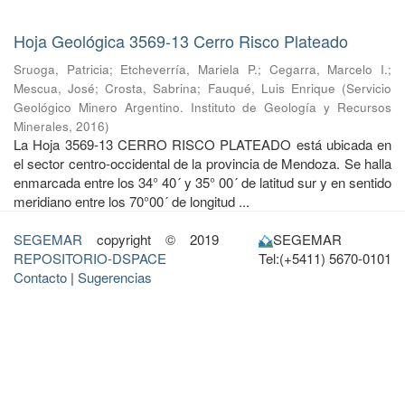
Hoja Geológica 3569-13 Cerro Risco Plateado
Sruoga, Patricia
;
Etcheverría, Mariela P.
;
Cegarra, Marcelo I.
;
Mescua, José
;
Crosta, Sabrina
;
Fauqué, Luis Enrique
(
Servicio
Geológico Minero Argentino. Instituto de Geología y Recursos
Minerales
,
2016
)
La Hoja 3569-13 CERRO RISCO PLATEADO está ubicada en
el sector centro-occidental de la provincia de Mendoza. Se halla
enmarcada entre los 34° 40´ y 35° 00´ de latitud sur y en sentido
meridiano entre los 70°00´ de longitud ...
SEGEMAR
copyright © 2019
SEGEMAR
REPOSITORIO-DSPACE
Tel:(+5411) 5670-0101
Contacto
|
Sugerencias