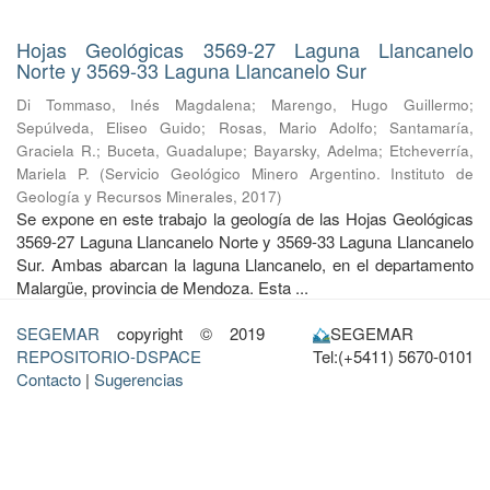
Hojas Geológicas 3569-27 Laguna Llancanelo
Norte y 3569-33 Laguna Llancanelo Sur
Di Tommaso, Inés Magdalena
;
Marengo, Hugo Guillermo
;
Sepúlveda, Eliseo Guido
;
Rosas, Mario Adolfo
;
Santamaría,
Graciela R.
;
Buceta, Guadalupe
;
Bayarsky, Adelma
;
Etcheverría,
Mariela P.
(
Servicio Geológico Minero Argentino. Instituto de
Geología y Recursos Minerales
,
2017
)
Se expone en este trabajo la geología de las Hojas Geológicas
3569-27 Laguna Llancanelo Norte y 3569-33 Laguna Llancanelo
Sur. Ambas abarcan la laguna Llancanelo, en el departamento
Malargüe, provincia de Mendoza. Esta ...
SEGEMAR
copyright © 2019
SEGEMAR
REPOSITORIO-DSPACE
Tel:(+5411) 5670-0101
Contacto
|
Sugerencias