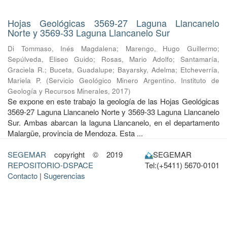
Hojas Geológicas 3569-27 Laguna Llancanelo
Norte y 3569-33 Laguna Llancanelo Sur
Di Tommaso, Inés Magdalena
;
Marengo, Hugo Guillermo
;
Sepúlveda, Eliseo Guido
;
Rosas, Mario Adolfo
;
Santamaría,
Graciela R.
;
Buceta, Guadalupe
;
Bayarsky, Adelma
;
Etcheverría,
Mariela P.
(
Servicio Geológico Minero Argentino. Instituto de
Geología y Recursos Minerales
,
2017
)
Se expone en este trabajo la geología de las Hojas Geológicas
3569-27 Laguna Llancanelo Norte y 3569-33 Laguna Llancanelo
Sur. Ambas abarcan la laguna Llancanelo, en el departamento
Malargüe, provincia de Mendoza. Esta ...
SEGEMAR
copyright © 2019
SEGEMAR
REPOSITORIO-DSPACE
Tel:(+5411) 5670-0101
Contacto
|
Sugerencias