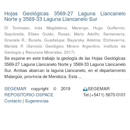
Hojas Geológicas 3569-27 Laguna Llancanelo
Norte y 3569-33 Laguna Llancanelo Sur
Di Tommaso, Inés Magdalena
;
Marengo, Hugo Guillermo
;
Sepúlveda, Eliseo Guido
;
Rosas, Mario Adolfo
;
Santamaría,
Graciela R.
;
Buceta, Guadalupe
;
Bayarsky, Adelma
;
Etcheverría,
Mariela P.
(
Servicio Geológico Minero Argentino. Instituto de
Geología y Recursos Minerales
,
2017
)
Se expone en este trabajo la geología de las Hojas Geológicas
3569-27 Laguna Llancanelo Norte y 3569-33 Laguna Llancanelo
Sur. Ambas abarcan la laguna Llancanelo, en el departamento
Malargüe, provincia de Mendoza. Esta ...
SEGEMAR
copyright © 2019
SEGEMAR
REPOSITORIO-DSPACE
Tel:(+5411) 5670-0101
Contacto
|
Sugerencias