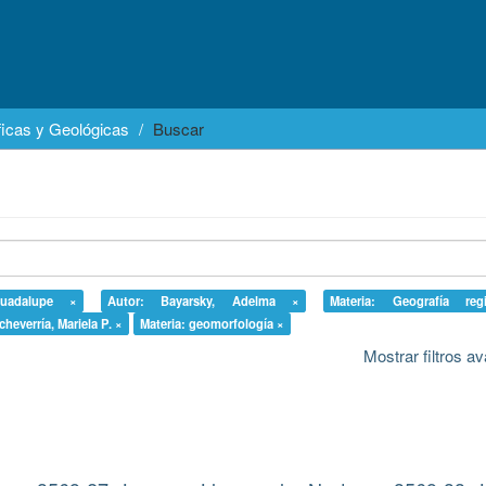
icas y Geológicas
Buscar
uadalupe ×
Autor: Bayarsky, Adelma ×
Materia: Geografía re
cheverría, Mariela P. ×
Materia: geomorfología ×
Mostrar filtros 