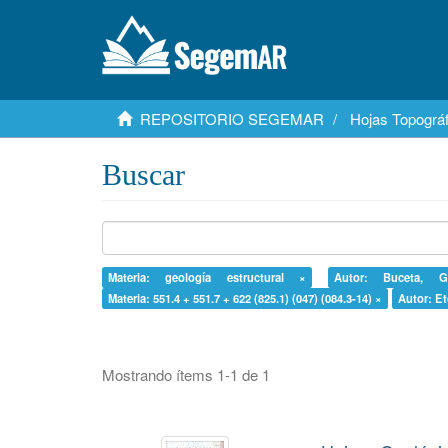
REPOSITORIO SEGEMAR
Hojas Topográf
Buscar
Materia: geología estructural ×
Autor: Buceta, G
Materia: 551.4 + 551.7 + 622 (825.1) (047) (084.3-14) ×
Autor: Et
Mostrando ítems 1-1 de 1