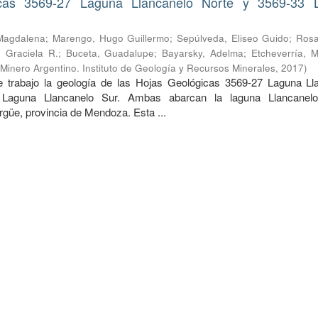
cas 3569-27 Laguna Llancanelo Norte y 3569-33 
Magdalena
;
Marengo, Hugo Guillermo
;
Sepúlveda, Eliseo Guido
;
Rosa
 Graciela R.
;
Buceta, Guadalupe
;
Bayarsky, Adelma
;
Etcheverría, M
 Minero Argentino. Instituto de Geología y Recursos Minerales
,
2017
)
 trabajo la geología de las Hojas Geológicas 3569-27 Laguna Ll
Laguna Llancanelo Sur. Ambas abarcan la laguna Llancanelo
güe, provincia de Mendoza. Esta ...