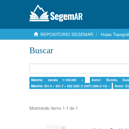
REPOSITORIO SEGEMAR
Hojas Topográf
Buscar
Materia: escala 1:100.000 ×
Autor: Buceta, Gu
Materia: 551.4 + 551.7 + 622 (825.1) (047) (084.3-14) ×
Autor: Et
Mostrando ítems 1-1 de 1