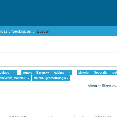
icas y Geológicas
Buscar
adalupe ×
Autor: Bayarsky, Adelma ×
Materia: Geografía reg
cheverría, Mariela P. ×
Materia: geomorfología ×
Mostrar filtros 