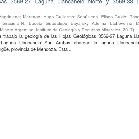
cas 3569-27 Laguna Llancanelo Norte y 3569-33 
Magdalena
;
Marengo, Hugo Guillermo
;
Sepúlveda, Eliseo Guido
;
Rosa
 Graciela R.
;
Buceta, Guadalupe
;
Bayarsky, Adelma
;
Etcheverría, M
 Minero Argentino. Instituto de Geología y Recursos Minerales
,
2017
)
 trabajo la geología de las Hojas Geológicas 3569-27 Laguna Ll
Laguna Llancanelo Sur. Ambas abarcan la laguna Llancanelo
güe, provincia de Mendoza. Esta ...