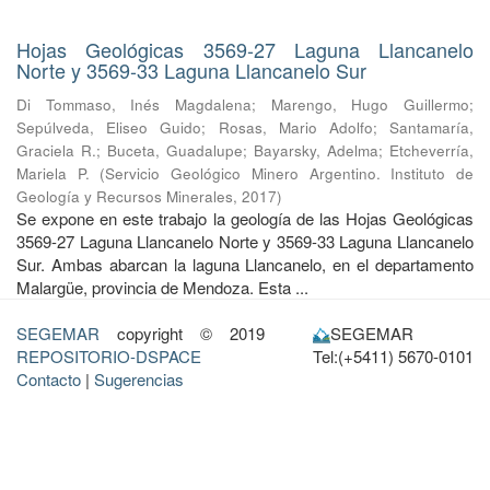
Hojas Geológicas 3569-27 Laguna Llancanelo
Norte y 3569-33 Laguna Llancanelo Sur
Di Tommaso, Inés Magdalena
;
Marengo, Hugo Guillermo
;
Sepúlveda, Eliseo Guido
;
Rosas, Mario Adolfo
;
Santamaría,
Graciela R.
;
Buceta, Guadalupe
;
Bayarsky, Adelma
;
Etcheverría,
Mariela P.
(
Servicio Geológico Minero Argentino. Instituto de
Geología y Recursos Minerales
,
2017
)
Se expone en este trabajo la geología de las Hojas Geológicas
3569-27 Laguna Llancanelo Norte y 3569-33 Laguna Llancanelo
Sur. Ambas abarcan la laguna Llancanelo, en el departamento
Malargüe, provincia de Mendoza. Esta ...
SEGEMAR
copyright © 2019
SEGEMAR
REPOSITORIO-DSPACE
Tel:(+5411) 5670-0101
Contacto
|
Sugerencias