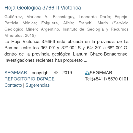
Hoja Geológica 3766-II Victorica
Gutiérrez, Mariana A.
;
Escosteguy, Leonardo Darío
;
Espejo,
Patricia Mónica
;
Folguera, Alicia
;
Franchi, Mario
(
Servicio
Geológico Minero Argentino. Instituto de Geología y Recursos
Minerales
,
2019
)
La Hoja Victorica 3766-II está ubicada en la provincia de La
Pampa, entre los 36º 00´ y 37º 00´ S y 64º 30´ a 66º 00´ O,
dentro de la provincia geológica Llanura Chaco-Bonaerense.
Investigaciones recientes han propuesto ...
SEGEMAR
copyright © 2019
SEGEMAR
REPOSITORIO-DSPACE
Tel:(+5411) 5670-0101
Contacto
|
Sugerencias