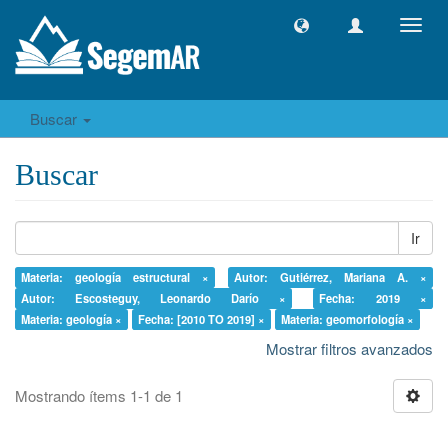
Camb
naveg
Buscar
Buscar
Ir
Materia: geología estructural ×
Autor: Gutiérrez, Mariana A. ×
Autor: Escosteguy, Leonardo Darío ×
Fecha: 2019 ×
Materia: geología ×
Fecha: [2010 TO 2019] ×
Materia: geomorfología ×
Mostrar filtros avanzados
Mostrando ítems 1-1 de 1