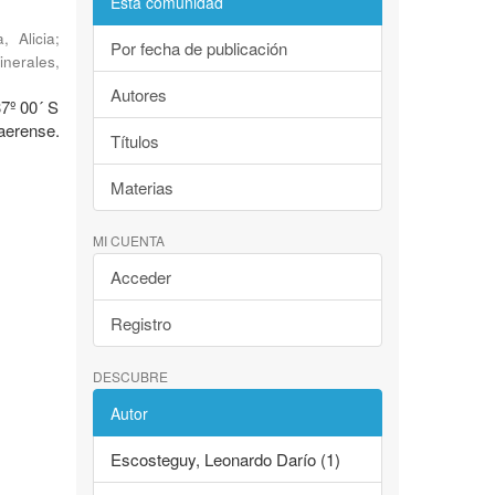
Esta comunidad
, Alicia
;
Por fecha de publicación
inerales
,
Autores
37º 00´ S
erense.
Títulos
Materias
MI CUENTA
Acceder
Registro
DESCUBRE
Autor
Escosteguy, Leonardo Darío (1)