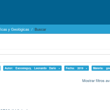
icas y Geológicas
Buscar
Autor: Escosteguy, Leonardo Darío ×
Fecha: 2019 ×
Materia: ge
Mostrar filtros 