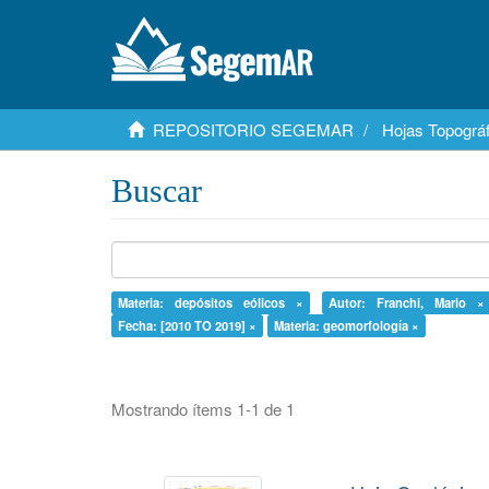
REPOSITORIO SEGEMAR
Hojas Topográf
Buscar
Materia: depósitos eólicos ×
Autor: Franchi, Mario ×
Fecha: [2010 TO 2019] ×
Materia: geomorfología ×
Mostrando ítems 1-1 de 1