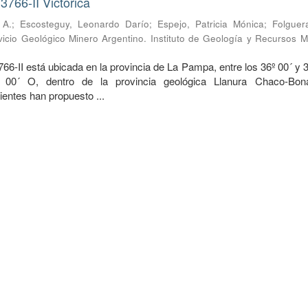
3766-II Victorica
 A.
;
Escosteguy, Leonardo Darío
;
Espejo, Patricia Mónica
;
Folguera
vicio Geológico Minero Argentino. Instituto de Geología y Recursos M
766-II está ubicada en la provincia de La Pampa, entre los 36º 00´ y 
00´ O, dentro de la provincia geológica Llanura Chaco-Bona
ientes han propuesto ...