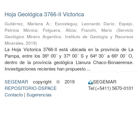
Hoja Geológica 3766-II Victorica
Gutiérrez, Mariana A.
;
Escosteguy, Leonardo Darío
;
Espejo,
Patricia Mónica
;
Folguera, Alicia
;
Franchi, Mario
(
Servicio
Geológico Minero Argentino. Instituto de Geología y Recursos
Minerales
,
2019
)
La Hoja Victorica 3766-II está ubicada en la provincia de La
Pampa, entre los 36º 00´ y 37º 00´ S y 64º 30´ a 66º 00´ O,
dentro de la provincia geológica Llanura Chaco-Bonaerense.
Investigaciones recientes han propuesto ...
SEGEMAR
copyright © 2019
SEGEMAR
REPOSITORIO-DSPACE
Tel:(+5411) 5670-0101
Contacto
|
Sugerencias