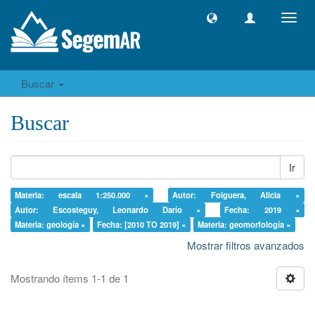
Camb
naveg
Buscar
Buscar
Ir
Materia: escala 1:250.000 ×
Autor: Folguera, Alicia ×
Autor: Escosteguy, Leonardo Darío ×
Fecha: 2019 ×
Materia: geología ×
Fecha: [2010 TO 2019] ×
Materia: geomorfología ×
Mostrar filtros avanzados
Mostrando ítems 1-1 de 1