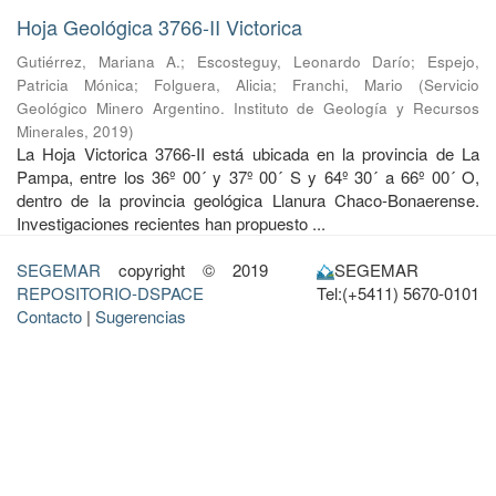
Hoja Geológica 3766-II Victorica
Gutiérrez, Mariana A.
;
Escosteguy, Leonardo Darío
;
Espejo,
Patricia Mónica
;
Folguera, Alicia
;
Franchi, Mario
(
Servicio
Geológico Minero Argentino. Instituto de Geología y Recursos
Minerales
,
2019
)
La Hoja Victorica 3766-II está ubicada en la provincia de La
Pampa, entre los 36º 00´ y 37º 00´ S y 64º 30´ a 66º 00´ O,
dentro de la provincia geológica Llanura Chaco-Bonaerense.
Investigaciones recientes han propuesto ...
SEGEMAR
copyright © 2019
SEGEMAR
REPOSITORIO-DSPACE
Tel:(+5411) 5670-0101
Contacto
|
Sugerencias