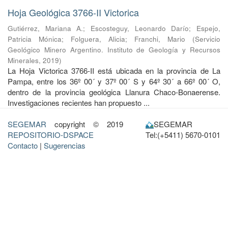
Hoja Geológica 3766-II Victorica
Gutiérrez, Mariana A.
;
Escosteguy, Leonardo Darío
;
Espejo,
Patricia Mónica
;
Folguera, Alicia
;
Franchi, Mario
(
Servicio
Geológico Minero Argentino. Instituto de Geología y Recursos
Minerales
,
2019
)
La Hoja Victorica 3766-II está ubicada en la provincia de La
Pampa, entre los 36º 00´ y 37º 00´ S y 64º 30´ a 66º 00´ O,
dentro de la provincia geológica Llanura Chaco-Bonaerense.
Investigaciones recientes han propuesto ...
SEGEMAR
copyright © 2019
SEGEMAR
REPOSITORIO-DSPACE
Tel:(+5411) 5670-0101
Contacto
|
Sugerencias