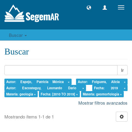
Camb
naveg
Buscar
Buscar
Ir
Autor: Espejo, Patricia Mónica ×
Autor: Folguera, Alicia ×
Autor: Escosteguy, Leonardo Darío ×
Fecha: 2019 ×
Materia: geología ×
Fecha: [2010 TO 2019] ×
Materia: geomorfología ×
Mostrar filtros avanzados
Mostrando ítems 1-1 de 1