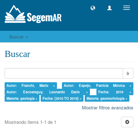
Camb
naveg
Buscar
Buscar
Ir
Autor: Franchi, Mario ×
Autor: Espejo, Patricia Mónica ×
Autor: Escosteguy, Leonardo Darío ×
Fecha: 2019 ×
Materia: geología ×
Fecha: [2010 TO 2019] ×
Materia: geomorfología ×
Mostrar filtros avanzados
Mostrando ítems 1-1 de 1