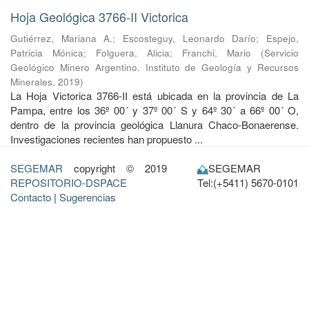
Hoja Geológica 3766-II Victorica
Gutiérrez, Mariana A.
;
Escosteguy, Leonardo Darío
;
Espejo,
Patricia Mónica
;
Folguera, Alicia
;
Franchi, Mario
(
Servicio
Geológico Minero Argentino. Instituto de Geología y Recursos
Minerales
,
2019
)
La Hoja Victorica 3766-II está ubicada en la provincia de La
Pampa, entre los 36º 00´ y 37º 00´ S y 64º 30´ a 66º 00´ O,
dentro de la provincia geológica Llanura Chaco-Bonaerense.
Investigaciones recientes han propuesto ...
SEGEMAR
copyright © 2019
SEGEMAR
REPOSITORIO-DSPACE
Tel:(+5411) 5670-0101
Contacto
|
Sugerencias