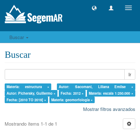
Camb
naveg
Buscar
Buscar
Ir
Materia: estructura ×
Autor: Sacomani, Liliana Emilse ×
Autor: Pichersky, Guillermo ×
Fecha: 2012 ×
Materia: escala 1:250.000 ×
Fecha: [2010 TO 2019] ×
Materia: geomorfología ×
Mostrar filtros avanzados
Mostrando ítems 1-1 de 1