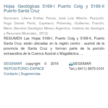
Hojas Geológicas 5169-I Puerto Coig y 5169-II
Puerto Santa Cruz
Sacomani, Liliana Emilse
;
Panza, José Luis Alberto
;
Pezzuchi,
Hugo Daniel
;
Parisi, Cayetano
;
Pichersky, Guillermo
;
Franchi,
Mario
(
Servicio Geológico Minero Argentino. Instituto de Geología
y Recursos Minerales.
,
2012
)
RESUMEN Las Hojas 5169-I, Puerto Coig y 5169-II, Puerto
Santa Cruz están ubicadas en la región centro - austral de la
provincia de Santa Cruz y forman parte de la porción
extraandina de la Cuenca Austral o Magallánica. ...
SEGEMAR
copyright © 2019
SEGEMAR
REPOSITORIO-DSPACE
Tel:(+5411) 5670-0101
Contacto
|
Sugerencias