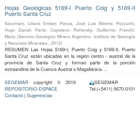
Hojas Geológicas 5169-I Puerto Coig y 5169-II
Puerto Santa Cruz
Sacomani, Liliana Emilse
;
Panza, José Luis Alberto
;
Pezzuchi,
Hugo Daniel
;
Parisi, Cayetano
;
Pichersky, Guillermo
;
Franchi,
Mario
(
Servicio Geológico Minero Argentino. Instituto de Geología
y Recursos Minerales.
,
2012
)
RESUMEN Las Hojas 5169-I, Puerto Coig y 5169-II, Puerto
Santa Cruz están ubicadas en la región centro - austral de la
provincia de Santa Cruz y forman parte de la porción
extraandina de la Cuenca Austral o Magallánica. ...
SEGEMAR
copyright © 2019
SEGEMAR
REPOSITORIO-DSPACE
Tel:(+5411) 5670-0101
Contacto
|
Sugerencias