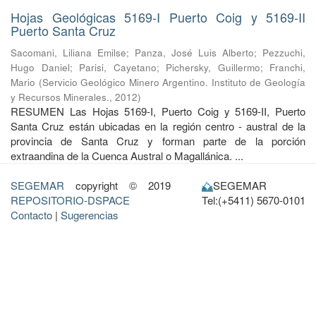
Hojas Geológicas 5169-I Puerto Coig y 5169-II
Puerto Santa Cruz
Sacomani, Liliana Emilse
;
Panza, José Luis Alberto
;
Pezzuchi,
Hugo Daniel
;
Parisi, Cayetano
;
Pichersky, Guillermo
;
Franchi,
Mario
(
Servicio Geológico Minero Argentino. Instituto de Geología
y Recursos Minerales.
,
2012
)
RESUMEN Las Hojas 5169-I, Puerto Coig y 5169-II, Puerto
Santa Cruz están ubicadas en la región centro - austral de la
provincia de Santa Cruz y forman parte de la porción
extraandina de la Cuenca Austral o Magallánica. ...
SEGEMAR
copyright © 2019
SEGEMAR
REPOSITORIO-DSPACE
Tel:(+5411) 5670-0101
Contacto
|
Sugerencias