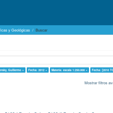
icas y Geológicas
Buscar
ersky, Guillermo ×
Fecha: 2012 ×
Materia: escala 1:250.000 ×
Fecha: [2010 T
Mostrar filtros 