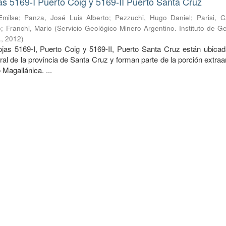
s 5169-I Puerto Coig y 5169-II Puerto Santa Cruz
Emilse
;
Panza, José Luis Alberto
;
Pezzuchi, Hugo Daniel
;
Parisi, 
o
;
Franchi, Mario
(
Servicio Geológico Minero Argentino. Instituto de G
.
,
2012
)
 5169-I, Puerto Coig y 5169-II, Puerto Santa Cruz están ubicad
tral de la provincia de Santa Cruz y forman parte de la porción extra
 Magallánica. ...