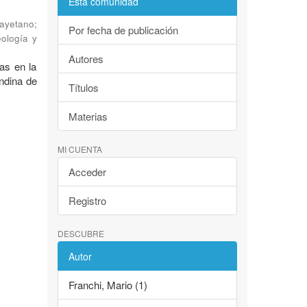
Esta comunidad
Cayetano
;
Por fecha de publicación
eología y
Autores
as en la
andina de
Títulos
Materias
MI CUENTA
Acceder
Registro
DESCUBRE
Autor
Franchi, Mario (1)