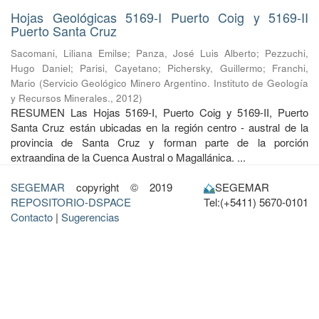
Hojas Geológicas 5169-I Puerto Coig y 5169-II
Puerto Santa Cruz
Sacomani, Liliana Emilse
;
Panza, José Luis Alberto
;
Pezzuchi,
Hugo Daniel
;
Parisi, Cayetano
;
Pichersky, Guillermo
;
Franchi,
Mario
(
Servicio Geológico Minero Argentino. Instituto de Geología
y Recursos Minerales.
,
2012
)
RESUMEN Las Hojas 5169-I, Puerto Coig y 5169-II, Puerto
Santa Cruz están ubicadas en la región centro - austral de la
provincia de Santa Cruz y forman parte de la porción
extraandina de la Cuenca Austral o Magallánica. ...
SEGEMAR
copyright © 2019
SEGEMAR
REPOSITORIO-DSPACE
Tel:(+5411) 5670-0101
Contacto
|
Sugerencias