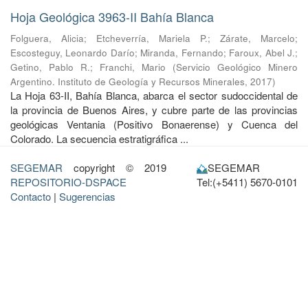
Hoja Geológica 3963-II Bahía Blanca
Folguera, Alicia
;
Etcheverría, Mariela P.
;
Zárate, Marcelo
;
Escosteguy, Leonardo Darío
;
Miranda, Fernando
;
Faroux, Abel J.
;
Getino, Pablo R.
;
Franchi, Mario
(
Servicio Geológico Minero
Argentino. Instituto de Geología y Recursos Minerales
,
2017
)
La Hoja 63-II, Bahía Blanca, abarca el sector sudoccidental de
la provincia de Buenos Aires, y cubre parte de las provincias
geológicas Ventania (Positivo Bonaerense) y Cuenca del
Colorado. La secuencia estratigráfica ...
SEGEMAR
copyright © 2019
SEGEMAR
REPOSITORIO-DSPACE
Tel:(+5411) 5670-0101
Contacto
|
Sugerencias