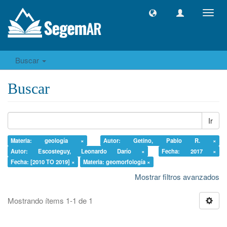
Camb
naveg
Buscar
Buscar
Ir
Materia: geología ×
Autor: Getino, Pablo R. ×
Autor: Escosteguy, Leonardo Darío ×
Fecha: 2017 ×
Fecha: [2010 TO 2019] ×
Materia: geomorfología ×
Mostrar filtros avanzados
Mostrando ítems 1-1 de 1