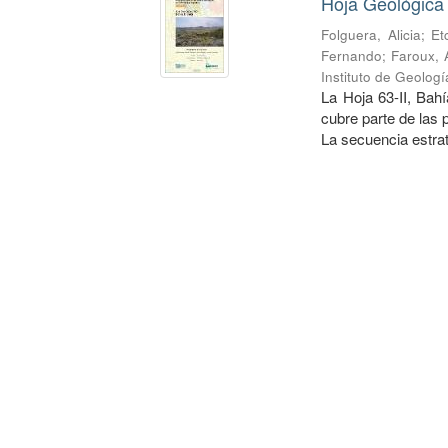
Hoja Geológica
Folguera, Alicia
;
Et
Fernando
;
Faroux, 
Instituto de Geolog
La Hoja 63-II, Bah
cubre parte de las
La secuencia estrati