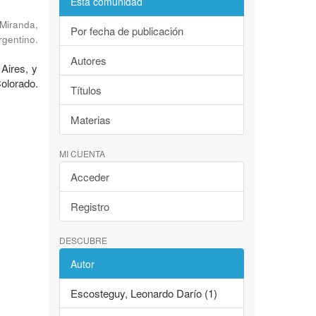
Esta comunidad
Miranda,
Por fecha de publicación
rgentino.
Autores
 Aires, y
Colorado.
Títulos
Materias
MI CUENTA
Acceder
Registro
DESCUBRE
Autor
Escosteguy, Leonardo Darío (1)