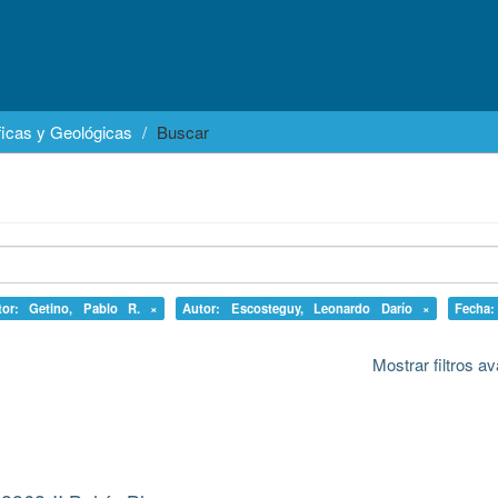
icas y Geológicas
Buscar
tor: Getino, Pablo R. ×
Autor: Escosteguy, Leonardo Darío ×
Fecha
Mostrar filtros 