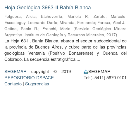
Hoja Geológica 3963-II Bahía Blanca
Folguera, Alicia
;
Etcheverría, Mariela P.
;
Zárate, Marcelo
;
Escosteguy, Leonardo Darío
;
Miranda, Fernando
;
Faroux, Abel J.
;
Getino, Pablo R.
;
Franchi, Mario
(
Servicio Geológico Minero
Argentino. Instituto de Geología y Recursos Minerales
,
2017
)
La Hoja 63-II, Bahía Blanca, abarca el sector sudoccidental de
la provincia de Buenos Aires, y cubre parte de las provincias
geológicas Ventania (Positivo Bonaerense) y Cuenca del
Colorado. La secuencia estratigráfica ...
SEGEMAR
copyright © 2019
SEGEMAR
REPOSITORIO-DSPACE
Tel:(+5411) 5670-0101
Contacto
|
Sugerencias