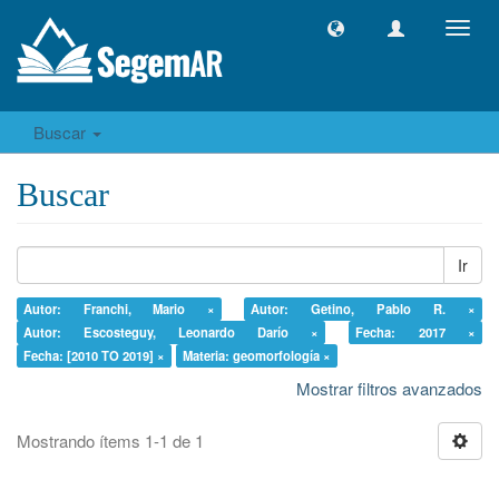
Camb
naveg
Buscar
Buscar
Ir
Autor: Franchi, Mario ×
Autor: Getino, Pablo R. ×
Autor: Escosteguy, Leonardo Darío ×
Fecha: 2017 ×
Fecha: [2010 TO 2019] ×
Materia: geomorfología ×
Mostrar filtros avanzados
Mostrando ítems 1-1 de 1