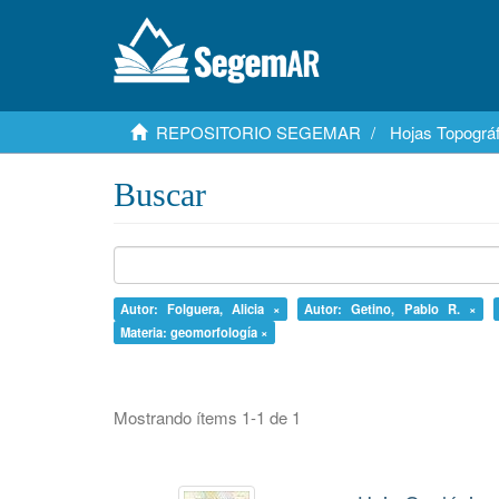
REPOSITORIO SEGEMAR
Hojas Topográf
Buscar
Autor: Folguera, Alicia ×
Autor: Getino, Pablo R. ×
Materia: geomorfología ×
Mostrando ítems 1-1 de 1