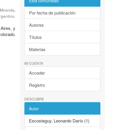
Esta comunidad
Miranda,
Por fecha de publicación
rgentino.
Autores
 Aires, y
Colorado.
Títulos
Materias
MI CUENTA
Acceder
Registro
DESCUBRE
Autor
Escosteguy, Leonardo Darío (1)