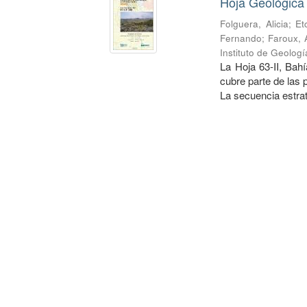
Hoja Geológica
Folguera, Alicia
;
Et
Fernando
;
Faroux, 
Instituto de Geolog
La Hoja 63-II, Bah
cubre parte de las
La secuencia estrati