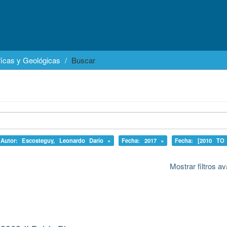
icas y Geológicas
Buscar
Autor: Escosteguy, Leonardo Darío ×
Fecha: 2017 ×
Fecha: [2010 TO
Mostrar filtros 