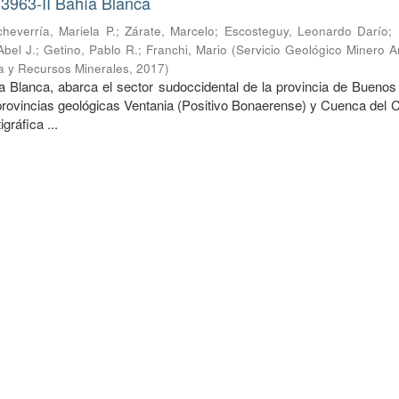
 3963-II Bahía Blanca
cheverría, Mariela P.
;
Zárate, Marcelo
;
Escosteguy, Leonardo Darío
;
Abel J.
;
Getino, Pablo R.
;
Franchi, Mario
(
Servicio Geológico Minero A
ía y Recursos Minerales
,
2017
)
ía Blanca, abarca el sector sudoccidental de la provincia de Buenos
 provincias geológicas Ventania (Positivo Bonaerense) y Cuenca del 
gráfica ...