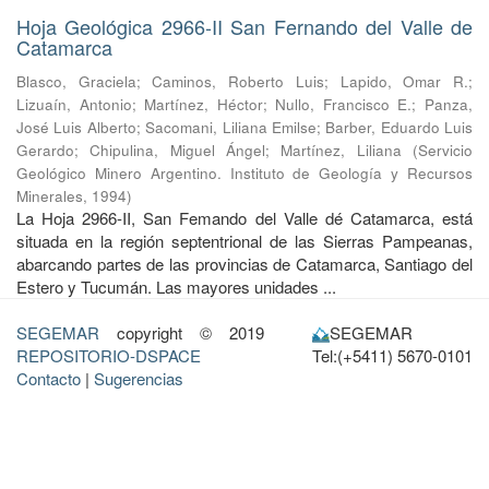
Hoja Geológica 2966-II San Fernando del Valle de
Catamarca
Blasco, Graciela
;
Caminos, Roberto Luis
;
Lapido, Omar R.
;
Lizuaín, Antonio
;
Martínez, Héctor
;
Nullo, Francisco E.
;
Panza,
José Luis Alberto
;
Sacomani, Liliana Emilse
;
Barber, Eduardo Luis
Gerardo
;
Chipulina, Miguel Ángel
;
Martínez, Liliana
(
Servicio
Geológico Minero Argentino. Instituto de Geología y Recursos
Minerales
,
1994
)
La Hoja 2966-II, San Femando del Valle dé Catamarca, está
situada en la región septentrional de las Sierras Pampeanas,
abarcando partes de las provincias de Catamarca, Santiago del
Estero y Tucumán. Las mayores unidades ...
SEGEMAR
copyright © 2019
SEGEMAR
REPOSITORIO-DSPACE
Tel:(+5411) 5670-0101
Contacto
|
Sugerencias