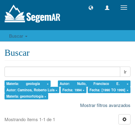
Camb
naveg
Buscar
Buscar
Ir
Materia: geología ×
Autor: Nullo, Francisco E. ×
Autor: Caminos, Roberto Luis ×
Fecha: 1994 ×
Fecha: [1990 TO 1999] ×
Materia: geomorfología ×
Mostrar filtros avanzados
Mostrando ítems 1-1 de 1