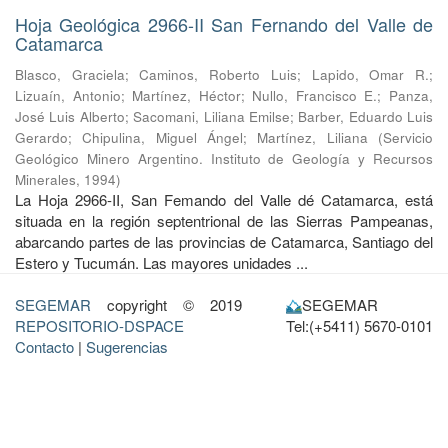
Hoja Geológica 2966-II San Fernando del Valle de
Catamarca
Blasco, Graciela
;
Caminos, Roberto Luis
;
Lapido, Omar R.
;
Lizuaín, Antonio
;
Martínez, Héctor
;
Nullo, Francisco E.
;
Panza,
José Luis Alberto
;
Sacomani, Liliana Emilse
;
Barber, Eduardo Luis
Gerardo
;
Chipulina, Miguel Ángel
;
Martínez, Liliana
(
Servicio
Geológico Minero Argentino. Instituto de Geología y Recursos
Minerales
,
1994
)
La Hoja 2966-II, San Femando del Valle dé Catamarca, está
situada en la región septentrional de las Sierras Pampeanas,
abarcando partes de las provincias de Catamarca, Santiago del
Estero y Tucumán. Las mayores unidades ...
SEGEMAR
copyright © 2019
SEGEMAR
REPOSITORIO-DSPACE
Tel:(+5411) 5670-0101
Contacto
|
Sugerencias