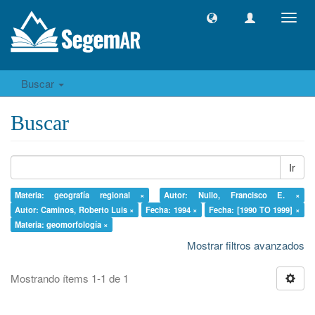
Camb
naveg
Buscar
Buscar
Ir
Materia: geografía regional ×
Autor: Nullo, Francisco E. ×
Autor: Caminos, Roberto Luis ×
Fecha: 1994 ×
Fecha: [1990 TO 1999] ×
Materia: geomorfología ×
Mostrar filtros avanzados
Mostrando ítems 1-1 de 1