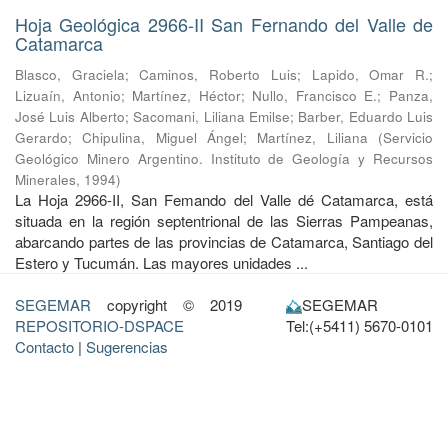
Hoja Geológica 2966-II San Fernando del Valle de
Catamarca
Blasco, Graciela
;
Caminos, Roberto Luis
;
Lapido, Omar R.
;
Lizuaín, Antonio
;
Martínez, Héctor
;
Nullo, Francisco E.
;
Panza,
José Luis Alberto
;
Sacomani, Liliana Emilse
;
Barber, Eduardo Luis
Gerardo
;
Chipulina, Miguel Ángel
;
Martínez, Liliana
(
Servicio
Geológico Minero Argentino. Instituto de Geología y Recursos
Minerales
,
1994
)
La Hoja 2966-II, San Femando del Valle dé Catamarca, está
situada en la región septentrional de las Sierras Pampeanas,
abarcando partes de las provincias de Catamarca, Santiago del
Estero y Tucumán. Las mayores unidades ...
SEGEMAR
copyright © 2019
SEGEMAR
REPOSITORIO-DSPACE
Tel:(+5411) 5670-0101
Contacto
|
Sugerencias