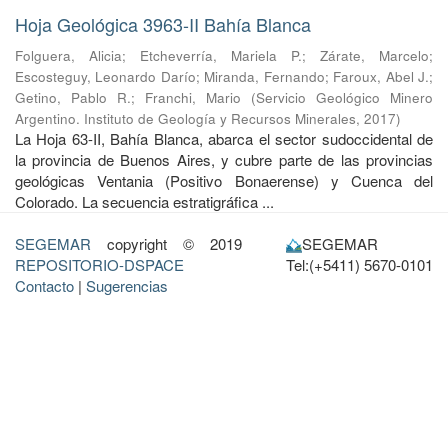
Hoja Geológica 3963-II Bahía Blanca
Folguera, Alicia
;
Etcheverría, Mariela P.
;
Zárate, Marcelo
;
Escosteguy, Leonardo Darío
;
Miranda, Fernando
;
Faroux, Abel J.
;
Getino, Pablo R.
;
Franchi, Mario
(
Servicio Geológico Minero
Argentino. Instituto de Geología y Recursos Minerales
,
2017
)
La Hoja 63-II, Bahía Blanca, abarca el sector sudoccidental de
la provincia de Buenos Aires, y cubre parte de las provincias
geológicas Ventania (Positivo Bonaerense) y Cuenca del
Colorado. La secuencia estratigráfica ...
SEGEMAR
copyright © 2019
SEGEMAR
REPOSITORIO-DSPACE
Tel:(+5411) 5670-0101
Contacto
|
Sugerencias