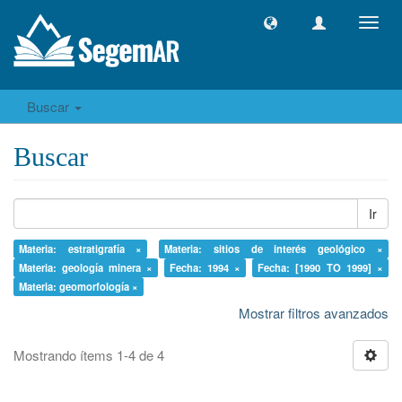
Camb
naveg
Buscar
Buscar
Ir
Materia: estratigrafía ×
Materia: sitios de interés geológico ×
Materia: geología minera ×
Fecha: 1994 ×
Fecha: [1990 TO 1999] ×
Materia: geomorfología ×
Mostrar filtros avanzados
Mostrando ítems 1-4 de 4