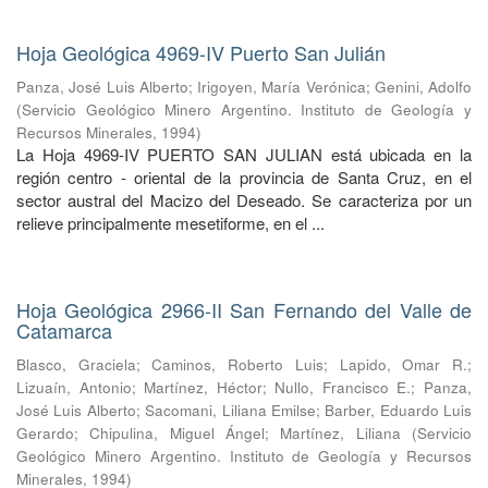
Hoja Geológica 4969-IV Puerto San Julián
Panza, José Luis Alberto
;
Irigoyen, María Verónica
;
Genini, Adolfo
(
Servicio Geológico Minero Argentino. Instituto de Geología y
Recursos Minerales
,
1994
)
La Hoja 4969-IV PUERTO SAN JULIAN está ubicada en la
región centro - oriental de la provincia de Santa Cruz, en el
sector austral del Macizo del Deseado. Se caracteriza por un
relieve principalmente mesetiforme, en el ...
Hoja Geológica 2966-II San Fernando del Valle de
Catamarca
Blasco, Graciela
;
Caminos, Roberto Luis
;
Lapido, Omar R.
;
Lizuaín, Antonio
;
Martínez, Héctor
;
Nullo, Francisco E.
;
Panza,
José Luis Alberto
;
Sacomani, Liliana Emilse
;
Barber, Eduardo Luis
Gerardo
;
Chipulina, Miguel Ángel
;
Martínez, Liliana
(
Servicio
Geológico Minero Argentino. Instituto de Geología y Recursos
Minerales
,
1994
)