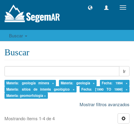
Camb
naveg
Buscar
Buscar
Ir
Materia: geología minera ×
Materia: geología ×
Fecha: 1994 ×
Materia: sitios de interés geológico ×
Fecha: [1990 TO 1999] ×
Materia: geomorfología ×
Mostrar filtros avanzados
Mostrando ítems 1-4 de 4