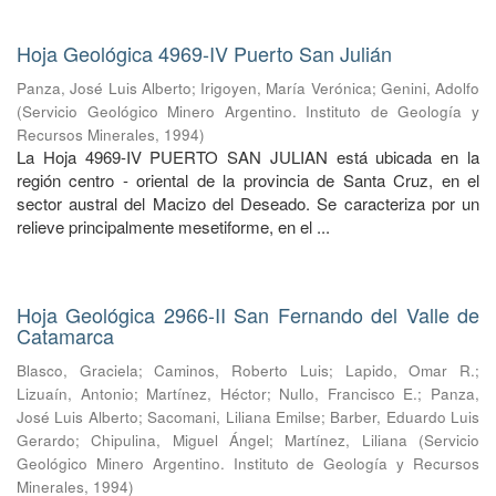
Hoja Geológica 4969-IV Puerto San Julián
Panza, José Luis Alberto
;
Irigoyen, María Verónica
;
Genini, Adolfo
(
Servicio Geológico Minero Argentino. Instituto de Geología y
Recursos Minerales
,
1994
)
La Hoja 4969-IV PUERTO SAN JULIAN está ubicada en la
región centro - oriental de la provincia de Santa Cruz, en el
sector austral del Macizo del Deseado. Se caracteriza por un
relieve principalmente mesetiforme, en el ...
Hoja Geológica 2966-II San Fernando del Valle de
Catamarca
Blasco, Graciela
;
Caminos, Roberto Luis
;
Lapido, Omar R.
;
Lizuaín, Antonio
;
Martínez, Héctor
;
Nullo, Francisco E.
;
Panza,
José Luis Alberto
;
Sacomani, Liliana Emilse
;
Barber, Eduardo Luis
Gerardo
;
Chipulina, Miguel Ángel
;
Martínez, Liliana
(
Servicio
Geológico Minero Argentino. Instituto de Geología y Recursos
Minerales
,
1994
)