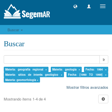
Camb
naveg
Buscar
Buscar
Ir
Materia: geografía regional ×
Materia: geología ×
Fecha: 1994 ×
Materia: sitios de interés geológico ×
Fecha: [1990 TO 1999] ×
Materia: geomorfología ×
Mostrar filtros avanzados
Mostrando ítems 1-4 de 4