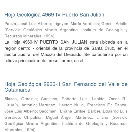
Hoja Geológica 4969-IV Puerto San Julián
Panza, José Luis Alberto
;
Irigoyen, María Verónica
;
Genini, Adolfo
(
Servicio Geológico Minero Argentino. Instituto de Geología y
Recursos Minerales
,
1994
)
La Hoja 4969-IV PUERTO SAN JULIAN está ubicada en la
región centro - oriental de la provincia de Santa Cruz, en el
sector austral del Macizo del Deseado. Se caracteriza por un
relieve principalmente mesetiforme, en el ...
Hoja Geológica 2966-II San Fernando del Valle de
Catamarca
Blasco, Graciela
;
Caminos, Roberto Luis
;
Lapido, Omar R.
;
Lizuaín, Antonio
;
Martínez, Héctor
;
Nullo, Francisco E.
;
Panza,
José Luis Alberto
;
Sacomani, Liliana Emilse
;
Barber, Eduardo Luis
Gerardo
;
Chipulina, Miguel Ángel
;
Martínez, Liliana
(
Servicio
Geológico Minero Argentino. Instituto de Geología y Recursos
Minerales
,
1994
)