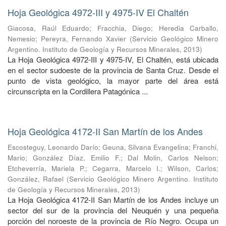
Hoja Geológica 4972-III y 4975-IV El Chaltén
Giacosa, Raúl Eduardo
;
Fracchia, Diego
;
Heredia Carballo,
Nemesio
;
Pereyra, Fernando Xavier
(
Servicio Geológico Minero
Argentino. Instituto de Geología y Recursos Minerales
,
2013
)
La Hoja Geológica 4972-III y 4975-IV, El Chaltén, está ubicada
en el sector sudoeste de la provincia de Santa Cruz. Desde el
punto de vista geológico, la mayor parte del área está
circunscripta en la Cordillera Patagónica ...
Hoja Geológica 4172-II San Martín de los Andes
Escosteguy, Leonardo Darío
;
Geuna, Silvana Evangelina
;
Franchi,
Mario
;
González Díaz, Emilio F.
;
Dal Molin, Carlos Nelson
;
Etcheverría, Mariela P.
;
Cegarra, Marcelo I.
;
Wilson, Carlos
;
González, Rafael
(
Servicio Geológico Minero Argentino. Instituto
de Geología y Recursos Minerales
,
2013
)
La Hoja Geológica 4172-II San Martín de los Andes incluye un
sector del sur de la provincia del Neuquén y una pequeña
porción del noroeste de la provincia de Río Negro. Ocupa un