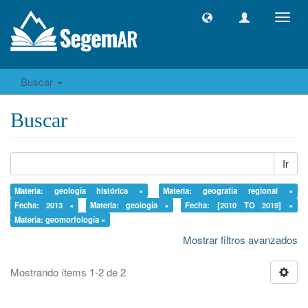
Camb
naveg
Buscar
Buscar
Ir
Materia: geología histórica ×
Materia: geografía regional ×
Fecha: 2013 ×
Materia: geología ×
Fecha: [2010 TO 2019] ×
Materia: geomorfología ×
Mostrar filtros avanzados
Mostrando ítems 1-2 de 2