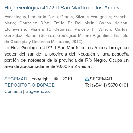
Hoja Geológica 4172-II San Martín de los Andes
Escosteguy, Leonardo Darío
;
Geuna, Silvana Evangelina
;
Franchi,
Mario
;
González Díaz, Emilio F.
;
Dal Molin, Carlos Nelson
;
Etcheverría, Mariela P.
;
Cegarra, Marcelo I.
;
Wilson, Carlos
;
González, Rafael
(
Servicio Geológico Minero Argentino. Instituto
de Geología y Recursos Minerales
,
2013
)
La Hoja Geológica 4172-II San Martín de los Andes incluye un
sector del sur de la provincia del Neuquén y una pequeña
porción del noroeste de la provincia de Río Negro. Ocupa un
área de aproximadamente 9.000 km2 y está ...
SEGEMAR
copyright © 2019
SEGEMAR
REPOSITORIO-DSPACE
Tel:(+5411) 5670-0101
Contacto
|
Sugerencias