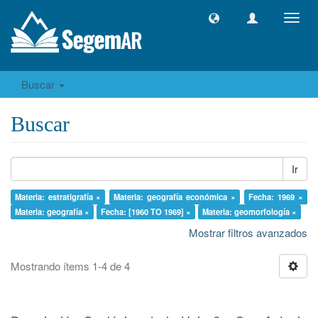
Camb
naveg
Buscar
Buscar
Ir
Materia: estratigrafía ×
Materia: geografía económica ×
Fecha: 1969 ×
Materia: geografía ×
Fecha: [1960 TO 1969] ×
Materia: geomorfología ×
Mostrar filtros avanzados
Mostrando ítems 1-4 de 4