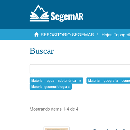
REPOSITORIO SEGEMAR
Hojas Topográf
Buscar
Materia: agua subterránea ×
Materia: geografía eco
Materia: geomorfología ×
Mostrando ítems 1-4 de 4