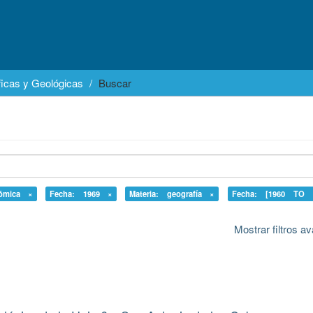
icas y Geológicas
Buscar
nómica ×
Fecha: 1969 ×
Materia: geografía ×
Fecha: [1960 TO 
Mostrar filtros 