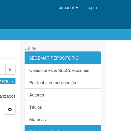
español
Login
LISTAR
SEGEMAR REPOSITORIO
Ir
Colecciones & SubColecciones
1969] ×
Por fecha de publicación
Autores
avanzados
Títulos
Materias