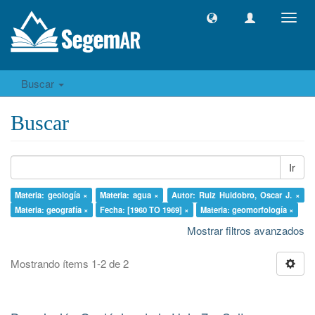
Camb
naveg
Buscar
Buscar
Ir
Materia: geología ×
Materia: agua ×
Autor: Ruiz Huidobro, Oscar J. ×
Materia: geografía ×
Fecha: [1960 TO 1969] ×
Materia: geomorfología ×
Mostrar filtros avanzados
Mostrando ítems 1-2 de 2