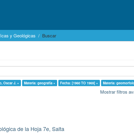
icas y Geológicas
Buscar
, Oscar J. ×
Materia: geografía ×
Fecha: [1960 TO 1969] ×
Materia: geomorfol
Mostrar filtros 
lógica de la Hoja 7e, Salta