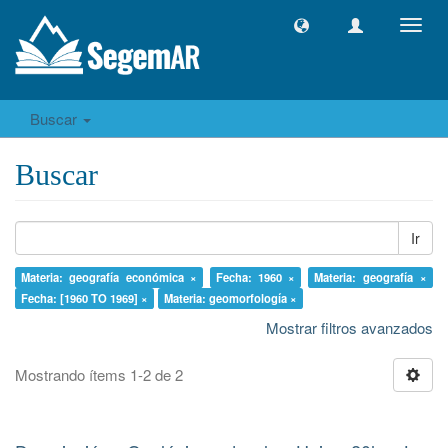
Camb
naveg
Buscar
Buscar
Ir
Materia: geografía económica ×
Fecha: 1960 ×
Materia: geografía ×
Fecha: [1960 TO 1969] ×
Materia: geomorfología ×
Mostrar filtros avanzados
Mostrando ítems 1-2 de 2