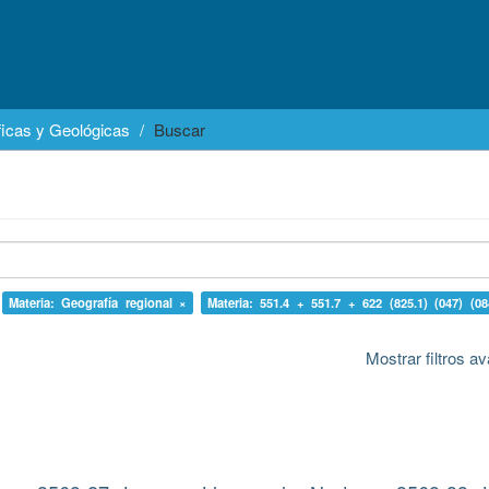
icas y Geológicas
Buscar
Materia: Geografía regional ×
Materia: 551.4 + 551.7 + 622 (825.1) (047) (08
Mostrar filtros 