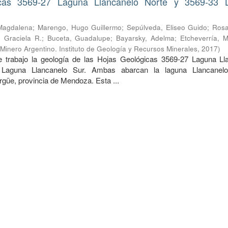
cas 3569-27 Laguna Llancanelo Norte y 3569-33 
Magdalena
;
Marengo, Hugo Guillermo
;
Sepúlveda, Eliseo Guido
;
Rosa
 Graciela R.
;
Buceta, Guadalupe
;
Bayarsky, Adelma
;
Etcheverría, M
 Minero Argentino. Instituto de Geología y Recursos Minerales
,
2017
)
 trabajo la geología de las Hojas Geológicas 3569-27 Laguna Ll
Laguna Llancanelo Sur. Ambas abarcan la laguna Llancanelo
güe, provincia de Mendoza. Esta ...