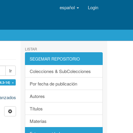
español
Login
LISTAR
SEGEMAR REPOSITORIO
Ir
Colecciones & SubColecciones
4.3-14) ×
Por fecha de publicación
Autores
avanzados
Títulos
Materias