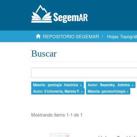
REPOSITORIO SEGEMAR
Hojas Topográf
Buscar
Materia: geología histórica ×
Autor: Bayarsky, Adelma ×
Autor: Etcheverría, Mariela P. ×
Materia: geomorfología ×
Mostrando ítems 1-1 de 1