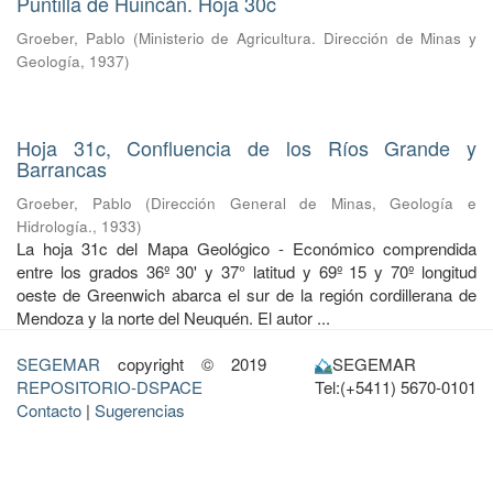
Puntilla de Huincán. Hoja 30c
Groeber, Pablo
(
Ministerio de Agricultura. Dirección de Minas y
Geología
,
1937
)
Hoja 31c, Confluencia de los Ríos Grande y
Barrancas
Groeber, Pablo
(
Dirección General de Minas, Geología e
Hidrología.
,
1933
)
La hoja 31c del Mapa Geológico - Económico comprendida
entre los grados 36º 30' y 37° latitud y 69º 15 y 70º longitud
oeste de Greenwich abarca el sur de la región cordillerana de
Mendoza y la norte del Neuquén. El autor ...
SEGEMAR
copyright © 2019
SEGEMAR
REPOSITORIO-DSPACE
Tel:(+5411) 5670-0101
Contacto
|
Sugerencias