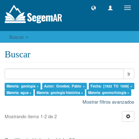
Camb
naveg
Buscar
Buscar
Ir
Materia: geología ×
Autor: Groeber, Pablo ×
Fecha: [1932 TO 1939] ×
Materia: agua ×
Materia: geología histórica ×
Materia: geomorfología ×
Mostrar filtros avanzados
Mostrando ítems 1-2 de 2